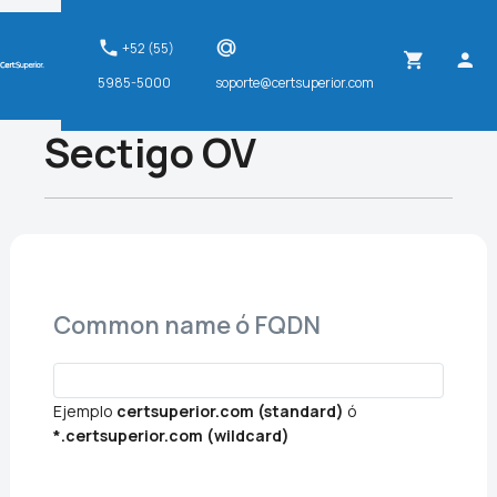
+52 (55)
5985-5000
soporte@certsuperior.com
Sectigo OV
Common name ó FQDN
Ejemplo
certsuperior.com (standard)
ó
*.certsuperior.com (wildcard)