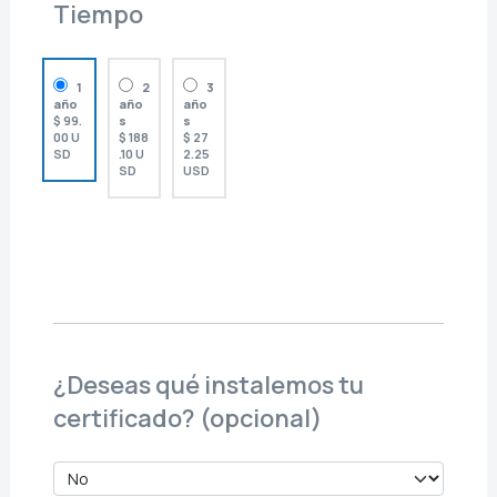
Tiempo
1
2
3
año
año
año
$ 99.
s
s
00 U
$ 188
$ 27
SD
.10 U
2.25
SD
USD
¿Deseas qué instalemos tu
certificado? (opcional)