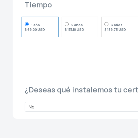
Tiempo
1 año
2 años
3 años
$ 69.00 USD
$ 131.10 USD
$ 189.75 USD
¿Deseas qué instalemos tu cert